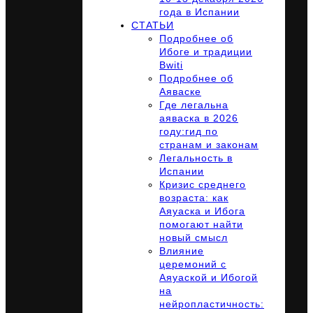
года в Испании
СТАТЬИ
Подробнее об
Ибоге и традиции
Bwiti
Подробнее об
Аяваске
Где легальна
аяваска в 2026
году:гид по
странам и законам
Легальность в
Испании
Кризис среднего
возраста: как
Аяуаска и Ибога
помогают найти
новый смысл
Влияние
церемоний с
Аяуаской и Ибогой
на
нейропластичность: