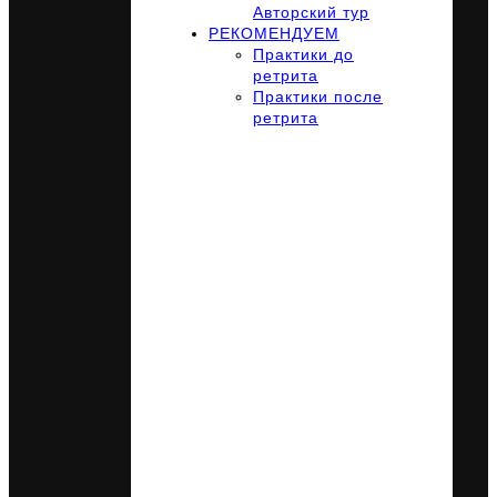
Авторский тур
РЕКОМЕНДУЕМ
Практики до
ретрита
Практики после
ретрита