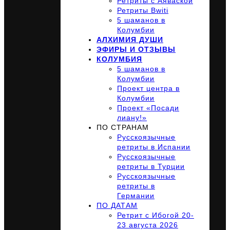
Ретриты с Аяваской
Ретриты Bwiti
5 шаманов в
Колумбии
АЛХИМИЯ ДУШИ
ЭФИРЫ И ОТЗЫВЫ
КОЛУМБИЯ
5 шаманов в
Колумбии
Проект центра в
Колумбии
Проект «Посади
лиану!»
ПО СТРАНАМ
Русскоязычные
ретриты в Испании
Русскоязычные
ретриты в Турции
Русскоязычные
ретриты в
Германии
ПО ДАТАМ
Ретрит с Ибогой 20-
23 августа 2026