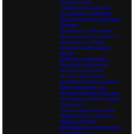
традиции Bwiti
Подробнее об Аяваске
Где легальна аяваска в
2026 году:гид по странам и
законам
Легальность в Испании
Кризис среднего возраста:
как Аяуаска и Ибога
помогают найти новый
смысл
Влияние церемоний с
Аяуаской и Ибогой на
нейропластичность:
научное объяснение
исцеляющего потенциала
Выход из тупика: как
Аяуаска и Ибога помогают
преодолеть кризис и найти
новый путь
Научные доказательства
эффективности терапии
Ибогой: лечение
зависимости и психических
расстройств