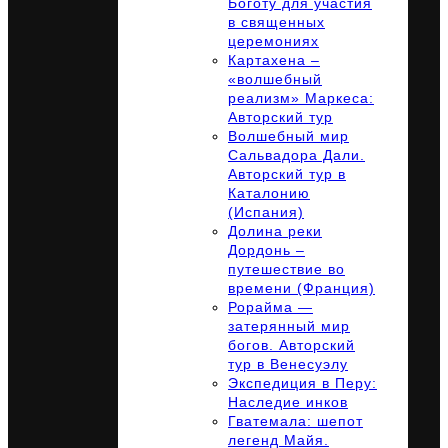
Боготу для участия
в священных
церемониях
Картахена –
«волшебный
реализм» Маркеса:
Авторский тур
Волшебный мир
Сальвадора Дали.
Авторский тур в
Каталонию
(Испания)
Долина реки
Дордонь –
путешествие во
времени (Франция)
Рорайма —
затерянный мир
богов. Авторский
тур в Венесуэлу
Экспедиция в Перу:
Наследие инков
Гватемала: шепот
легенд Майя.