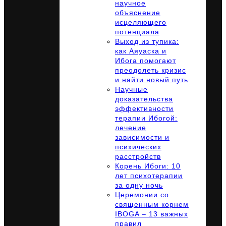
научное
объяснение
исцеляющего
потенциала
Выход из тупика:
как Аяуаска и
Ибога помогают
преодолеть кризис
и найти новый путь
Научные
доказательства
эффективности
терапии Ибогой:
лечение
зависимости и
психических
расстройств
Корень Ибоги: 10
лет психотерапии
за одну ночь
Церемонии со
священным корнем
IBOGA – 13 важных
правил