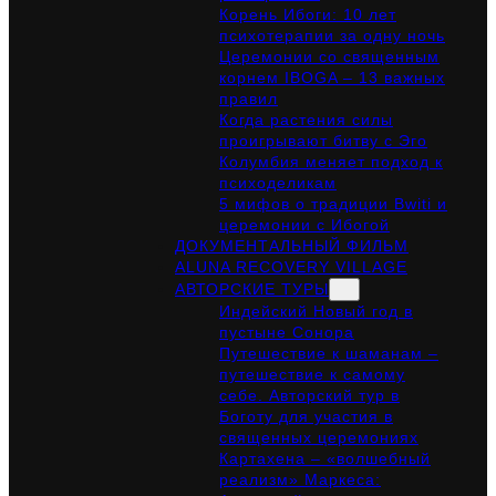
Корень Ибоги: 10 лет
психотерапии за одну ночь
Церемонии со священным
корнем IBOGA – 13 важных
правил
Когда растения силы
проигрывают битву с Эго
Колумбия меняет подход к
психоделикам
5 мифов о традиции Bwiti и
церемонии с Ибогой
ДОКУМЕНТАЛЬНЫЙ ФИЛЬМ
ALUNA RECOVERY VILLAGE
АВТОРСКИЕ ТУРЫ
Индейский Новый год в
пустыне Сонора
Путешествие к шаманам –
путешествие к самому
себе. Авторский тур в
Боготу для участия в
священных церемониях
Картахена – «волшебный
реализм» Маркеса: