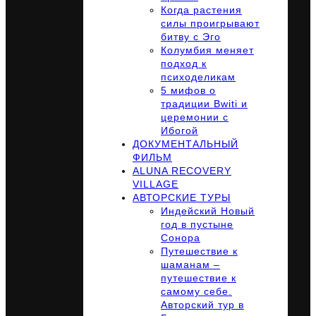
Когда растения
силы проигрывают
битву с Эго
Колумбия меняет
подход к
психоделикам
5 мифов о
традиции Bwiti и
церемонии с
Ибогой
ДОКУМЕНТАЛЬНЫЙ
ФИЛЬМ
ALUNA RECOVERY
VILLAGE
АВТОРСКИЕ ТУРЫ
Индейский Новый
год в пустыне
Сонора
Путешествие к
шаманам –
путешествие к
самому себе.
Авторский тур в