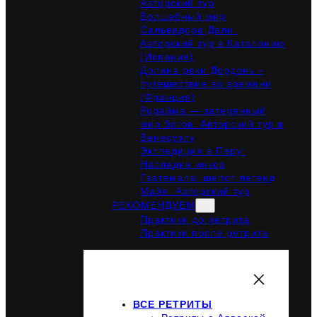
Авторский тур
Волшебный мир
Сальвадора Дали.
Авторский тур в Каталонию
(Испания)
Долина реки Дордонь –
путешествие во времени
(Франция)
Рорайма — затерянный
мир богов. Авторский тур в
Венесуэлу
Экспедиция в Перу:
Наследие инков
Гватемала: шепот легенд
Майя. Авторский тур
РЕКОМЕНДУЕМ
Практики до ретрита
Практики после ретрита
ВСЕ РЕТРИТЫ