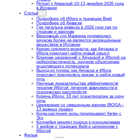
Ретрит с Аяваской 10-13 декабря 2026 года
в Испании
Статьи
Подробнее об Ибоге и традиции Bwiti
Подробнее об Аяваске
Где легальна аяваска в 2026 году:гид по
странам и законам
Верховный суд Мадрида подтвердил:
аяуаска более не является запрещённым
веществом в Испании
Кризис среднего возраста: как Аяуаска и
Ибога помогают найти новый смысл
Влияние церемоний с Аяуаской и Ибогой на
нейропластичность: научное объяснение
исцеляющего потенциала
Выход из тупика: как Аяуаска и Ибога
помогают преодолеть кризис и найти новый
путь
Научные доказательства эффективности
терапии Ибогой: лечение зависимости и
психических расстройств
Корень Ибоги: 10 лет психотерапии за одну
ночь
Церемонии со священным корнем IBOGA –
13 важных правил
Когда растения силы проигрывают битву с
Эго
Колумбия меняет подход к психоделикам
5 мифов о традиции Bwiti и церемонии с
Ибогой
Фильм