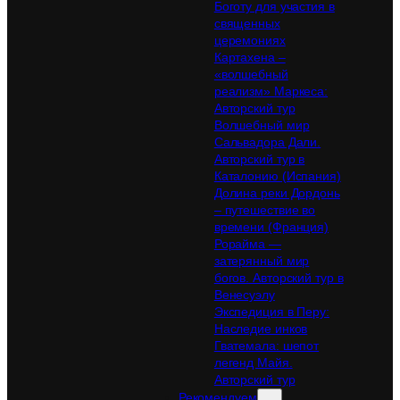
Боготу для участия в
священных
церемониях
Картахена –
«волшебный
реализм» Маркеса:
Авторский тур
Волшебный мир
Сальвадора Дали.
Авторский тур в
Каталонию (Испания)
Долина реки Дордонь
– путешествие во
времени (Франция)
Рорайма —
затерянный мир
богов. Авторский тур в
Венесуэлу
Экспедиция в Перу:
Наследие инков
Гватемала: шепот
легенд Майя.
Авторский тур
Рекомендуем