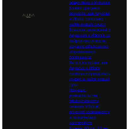
веществом в Испании
Кризис среднего
Teleg
возраста: как Аяуаска
What
и Ибога помогают
найти новый смысл
Влияние церемоний с
Аяуаской и Ибогой на
нейропластичность:
научное объяснение
исцеляющего
потенциала
Выход из тупика: как
Аяуаска и Ибога
помогают преодолеть
кризис и найти новый
путь
Научные
доказательства
эффективности
терапии Ибогой:
лечение зависимости
и психических
расстройств
Корень Ибоги: 10 лет