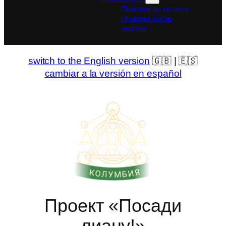
Практики до ретрита
Практики после
ретрита
switch to the English version
🇬🇧 | 🇪🇸
cambiar a la versión en español
Проект «Посади
лиану!»