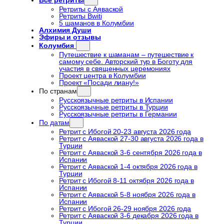
Все ретриты
Ретриты с Аяваской
Ретриты Bwiti
5 шаманов в Колумбии
Алхимия Души
Эфиры и отзывы
Колумбия
Путешествие к шаманам – путешествие к
самому себе. Авторский тур в Боготу для
участия в священных церемониях
Проект центра в Колумбии
Проект «Посади лиану!»
По странам
Русскоязычные ретриты в Испании
Русскоязычные ретриты в Турции
Русскоязычные ретриты в Германии
По датам
Ретрит с Ибогой 20-23 августа 2026 года
Ретрит с Аяваской 27-30 августа 2026 года в
Турции
Ретрит с Аяваской 3-6 сентября 2026 года в
Испании
Ретрит с Аяваской 1-4 октября 2026 года в
Турции
Ретрит с Ибогой 8-11 октября 2026 года в
Испании
Ретрит с Аяваской 5-8 ноября 2026 года в
Испании
Ретрит с Ибогой 26-29 ноября 2026 года
Ретрит с Аяваской 3-6 декабря 2026 года в
Турции