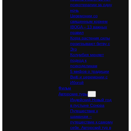
психотерапии за одну
ночь
Церемонии со
священным корнем
IBOGA – 13 важных
правил
Когда растения силы
проигрывают битву с
Эго
Колумбия меняет
подход к
психоделикам
5 мифов о традиции
Bwiti и церемонии с
Ибогой
Фильм
Авторские туры
Индейский Новый год
в пустыне Сонора
Путешествие к
шаманам –
путешествие к самому
себе. Авторский тур в