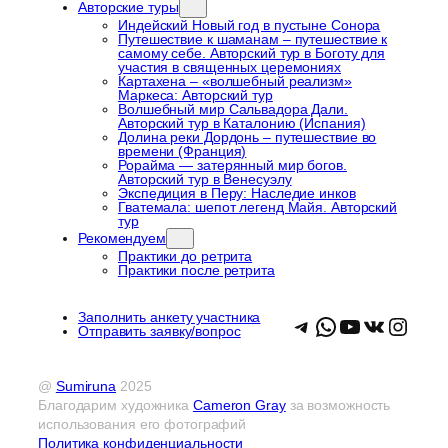
Авторские туры
Индейский Новый год в пустыне Сонора
Путешествие к шаманам – путешествие к
самому себе. Авторский тур в Боготу для
участия в священных церемониях
Картахена – «волшебный реализм»
Маркеса: Авторский тур
Волшебный мир Сальвадора Дали.
Авторский тур в Каталонию (Испания)
Долина реки Дордонь – путешествие во
времени (Франция)
Рорайма — затерянный мир богов.
Авторский тур в Венесуэлу
Экспедиция в Перу: Наследие инков
Гватемала: шепот легенд Майя. Авторский
тур
Рекомендуем
Практики до ретрита
Практики после ретрита
Заполнить анкету участника
Telegram
WhatsApp
YouTube
VK
Insta
Отправить заявку/вопрос
@
Sumiruna
2025
Благодарим художника
Cameron Gray
за возможность
использования его фотографий
Политика конфиденциальности