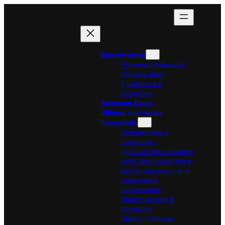
Все ретриты
Ретриты с Аяваской
Ретриты Bwiti
5 шаманов в
Колумбии
Алхимия Души
Эфиры и отзывы
Колумбия
Путешествие к
шаманам –
путешествие к самому
себе. Авторский тур в
Боготу для участия в
священных
церемониях
Проект центра в
Колумбии
Проект «Посади