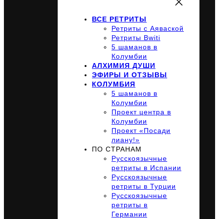
ВСЕ РЕТРИТЫ
Ретриты с Аяваской
Ретриты Bwiti
5 шаманов в
Колумбии
АЛХИМИЯ ДУШИ
ЭФИРЫ И ОТЗЫВЫ
КОЛУМБИЯ
5 шаманов в
Колумбии
Проект центра в
Колумбии
Проект «Посади
лиану!»
ПО СТРАНАМ
Русскоязычные
ретриты в Испании
Русскоязычные
ретриты в Турции
Русскоязычные
ретриты в
Германии