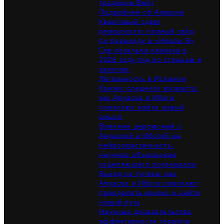
традиции Bwiti
Подробнее об Аяваске
Квантовый сдвиг
реальности: полный гайд
по переходу в «Новое Я»
Где легальна аяваска в
2026 году:гид по странам и
законам
Легальность в Испании
Кризис среднего возраста:
как Аяуаска и Ибога
помогают найти новый
смысл
Влияние церемоний с
Аяуаской и Ибогой на
нейропластичность:
научное объяснение
исцеляющего потенциала
Выход из тупика: как
Аяуаска и Ибога помогают
преодолеть кризис и найти
новый путь
Научные доказательства
эффективности терапии