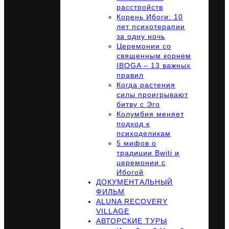
расстройств
Корень Ибоги: 10
лет психотерапии
за одну ночь
Церемонии со
священным корнем
IBOGA – 13 важных
правил
Когда растения
силы проигрывают
битву с Эго
Колумбия меняет
подход к
психоделикам
5 мифов о
традиции Bwiti и
церемонии с
Ибогой
ДОКУМЕНТАЛЬНЫЙ
ФИЛЬМ
ALUNA RECOVERY
VILLAGE
АВТОРСКИЕ ТУРЫ