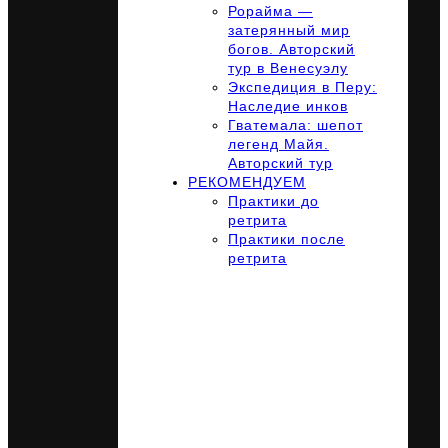
Рорайма —
затерянный мир
богов. Авторский
тур в Венесуэлу
Экспедиция в Перу:
Наследие инков
Гватемала: шепот
легенд Майя.
Авторский тур
РЕКОМЕНДУЕМ
Практики до
ретрита
Практики после
ретрита