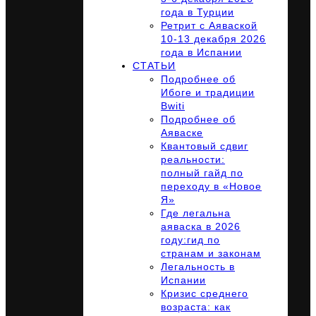
года в Турции
Ретрит с Аяваской
10-13 декабря 2026
года в Испании
СТАТЬИ
Подробнее об
Ибоге и традиции
Bwiti
Подробнее об
Аяваске
Квантовый сдвиг
реальности:
полный гайд по
переходу в «Новое
Я»
Где легальна
аяваска в 2026
году:гид по
странам и законам
Легальность в
Испании
Кризис среднего
возраста: как