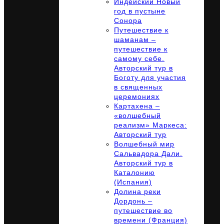
Индейский Новый
год в пустыне
Сонора
Путешествие к
шаманам –
путешествие к
самому себе.
Авторский тур в
Боготу для участия
в священных
церемониях
Картахена –
«волшебный
реализм» Маркеса:
Авторский тур
Волшебный мир
Сальвадора Дали.
Авторский тур в
Каталонию
(Испания)
Долина реки
Дордонь –
путешествие во
времени (Франция)