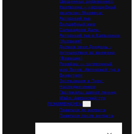
священных церемониях
Картахена – «волшебный
реализм» Маркеса:
Авторский тур
Волшебный мир
Сальвадора Дали.
Авторский тур в Каталонию
(Испания)
Долина реки Дордонь –
путешествие во времени
(Франция)
Рорайма — затерянный
мир богов. Авторский тур в
Венесуэлу
Экспедиция в Перу:
Наследие инков
Гватемала: шепот легенд
Майя. Авторский тур
РЕКОМЕНДУЕМ
Практики до ретрита
Практики после ретрита