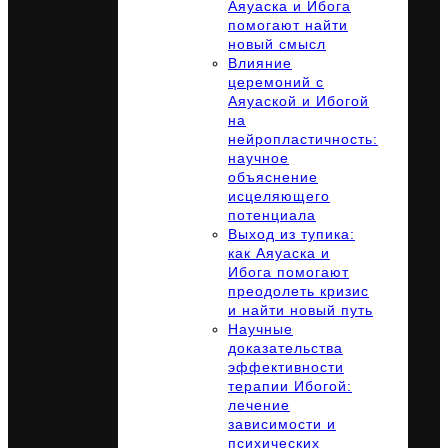
Аяуаска и Ибога
помогают найти
новый смысл
Влияние
церемоний с
Аяуаской и Ибогой
на
нейропластичность:
научное
объяснение
исцеляющего
потенциала
Выход из тупика:
как Аяуаска и
Ибога помогают
преодолеть кризис
и найти новый путь
Научные
доказательства
эффективности
терапии Ибогой:
лечение
зависимости и
психических