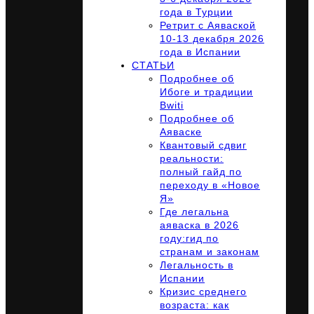
года в Турции
Ретрит с Аяваской
10-13 декабря 2026
года в Испании
СТАТЬИ
Подробнее об
Ибоге и традиции
Bwiti
Подробнее об
Аяваске
Квантовый сдвиг
реальности:
полный гайд по
переходу в «Новое
Я»
Где легальна
аяваска в 2026
году:гид по
странам и законам
Легальность в
Испании
Кризис среднего
возраста: как