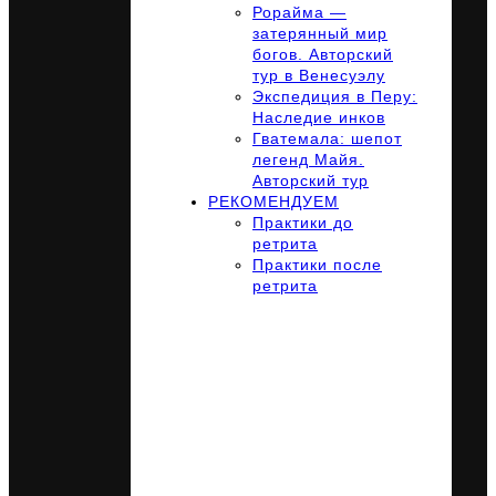
Рорайма —
затерянный мир
богов. Авторский
тур в Венесуэлу
Экспедиция в Перу:
Наследие инков
Гватемала: шепот
легенд Майя.
Авторский тур
РЕКОМЕНДУЕМ
Практики до
ретрита
Практики после
ретрита