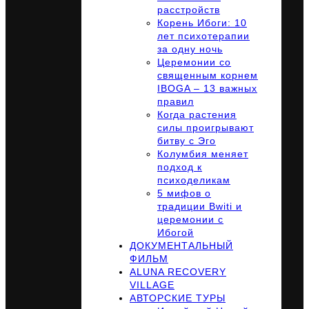
расстройств
Корень Ибоги: 10
лет психотерапии
за одну ночь
Церемонии со
священным корнем
IBOGA – 13 важных
правил
Когда растения
силы проигрывают
битву с Эго
Колумбия меняет
подход к
психоделикам
5 мифов о
традиции Bwiti и
церемонии с
Ибогой
ДОКУМЕНТАЛЬНЫЙ
ФИЛЬМ
ALUNA RECOVERY
VILLAGE
АВТОРСКИЕ ТУРЫ