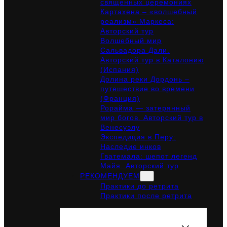
священных церемониях
Картахена – «волшебный
реализм» Маркеса:
Авторский тур
Волшебный мир
Сальвадора Дали.
Авторский тур в Каталонию
(Испания)
Долина реки Дордонь –
путешествие во времени
(Франция)
Рорайма — затерянный
мир богов. Авторский тур в
Венесуэлу
Экспедиция в Перу:
Наследие инков
Гватемала: шепот легенд
Майя. Авторский тур
РЕКОМЕНДУЕМ
Практики до ретрита
Практики после ретрита