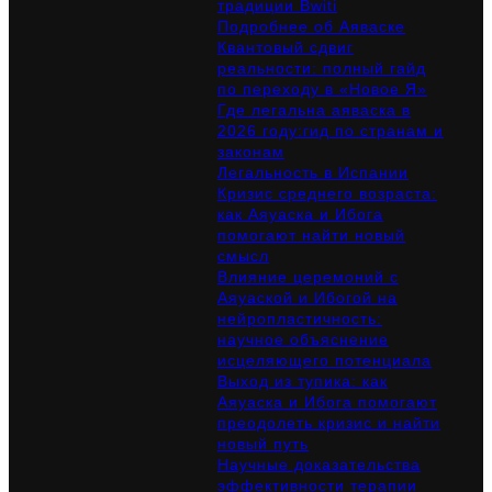
традиции Bwiti
Подробнее об Аяваске
Квантовый сдвиг
реальности: полный гайд
по переходу в «Новое Я»
Где легальна аяваска в
2026 году:гид по странам и
законам
Легальность в Испании
Кризис среднего возраста:
как Аяуаска и Ибога
помогают найти новый
смысл
Влияние церемоний с
Аяуаской и Ибогой на
нейропластичность:
научное объяснение
исцеляющего потенциала
Выход из тупика: как
Аяуаска и Ибога помогают
преодолеть кризис и найти
новый путь
Научные доказательства
эффективности терапии