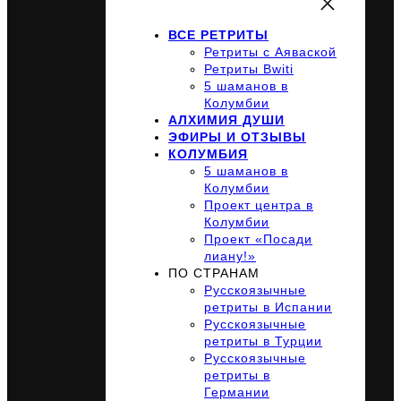
ВСЕ РЕТРИТЫ
Ретриты с Аяваской
Ретриты Bwiti
5 шаманов в
Колумбии
АЛХИМИЯ ДУШИ
ЭФИРЫ И ОТЗЫВЫ
КОЛУМБИЯ
5 шаманов в
Колумбии
Проект центра в
Колумбии
Проект «Посади
лиану!»
ПО СТРАНАМ
Русскоязычные
ретриты в Испании
Русскоязычные
ретриты в Турции
Русскоязычные
ретриты в
Германии