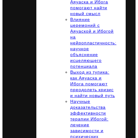
Аяуаска и Ибога
помогают найти
новый смысл
Влияние
церемоний с
Аяуаской и Ибогой
на
нейропластичность:
научное
объяснение
исцеляющего
потенциала
Выход из тупика:
как Аяуаска и
Ибога помогают
преодолеть кризис
и найти новый путь
Научные
доказательства
эффективности
терапии Ибогой:
лечение
зависимости и
психических