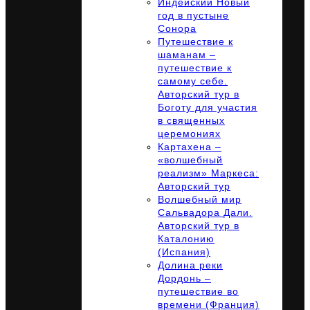
Индейский Новый
год в пустыне
Сонора
Путешествие к
шаманам –
путешествие к
самому себе.
Авторский тур в
Боготу для участия
в священных
церемониях
Картахена –
«волшебный
реализм» Маркеса:
Авторский тур
Волшебный мир
Сальвадора Дали.
Авторский тур в
Каталонию
(Испания)
Долина реки
Дордонь –
путешествие во
времени (Франция)