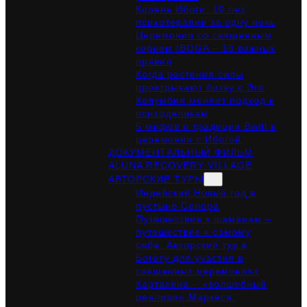
Корень Ибоги: 10 лет
психотерапии за одну ночь
Церемонии со священным
корнем IBOGA – 13 важных
правил
Когда растения силы
проигрывают битву с Эго
Колумбия меняет подход к
психоделикам
5 мифов о традиции Bwiti и
церемонии с Ибогой
ДОКУМЕНТАЛЬНЫЙ ФИЛЬМ
ALUNA RECOVERY VILLAGE
АВТОРСКИЕ ТУРЫ
Индейский Новый год в
пустыне Сонора
Путешествие к шаманам –
путешествие к самому
себе. Авторский тур в
Боготу для участия в
священных церемониях
Картахена – «волшебный
реализм» Маркеса: