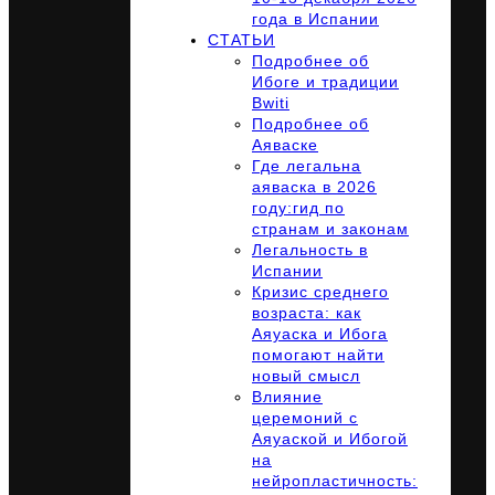
года в Испании
СТАТЬИ
Подробнее об
Ибоге и традиции
Bwiti
Подробнее об
Аяваске
Где легальна
аяваска в 2026
году:гид по
странам и законам
Легальность в
Испании
Кризис среднего
возраста: как
Аяуаска и Ибога
помогают найти
новый смысл
Влияние
церемоний с
Аяуаской и Ибогой
на
нейропластичность: