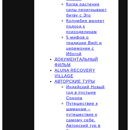
Когда растения
силы проигрывают
битву с Эго
Колумбия меняет
подход к
психоделикам
5 мифов о
традиции Bwiti и
церемонии с
Ибогой
ДОКУМЕНТАЛЬНЫЙ
ФИЛЬМ
ALUNA RECOVERY
VILLAGE
АВТОРСКИЕ ТУРЫ
Индейский Новый
год в пустыне
Сонора
Путешествие к
шаманам –
путешествие к
самому себе.
Авторский тур в