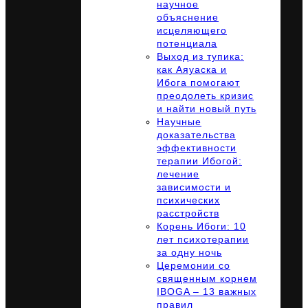
научное
объяснение
исцеляющего
потенциала
Выход из тупика:
как Аяуаска и
Ибога помогают
преодолеть кризис
и найти новый путь
Научные
доказательства
эффективности
терапии Ибогой:
лечение
зависимости и
психических
расстройств
Корень Ибоги: 10
лет психотерапии
за одну ночь
Церемонии со
священным корнем
IBOGA – 13 важных
правил