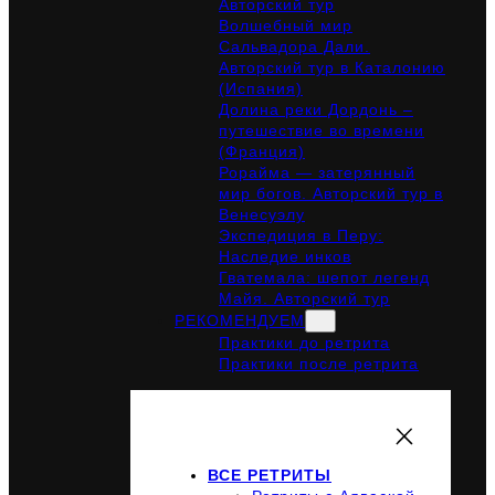
Авторский тур
Волшебный мир
Сальвадора Дали.
Авторский тур в Каталонию
(Испания)
Долина реки Дордонь –
путешествие во времени
(Франция)
Рорайма — затерянный
мир богов. Авторский тур в
Венесуэлу
Экспедиция в Перу:
Наследие инков
Гватемала: шепот легенд
Майя. Авторский тур
РЕКОМЕНДУЕМ
Практики до ретрита
Практики после ретрита
ВСЕ РЕТРИТЫ