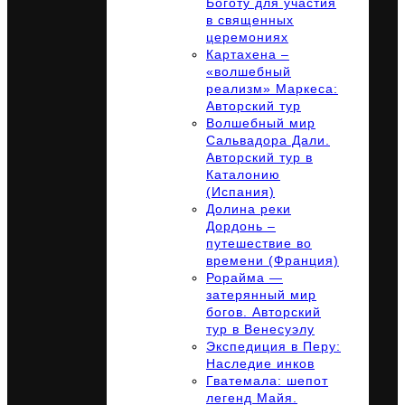
Боготу для участия
в священных
церемониях
Картахена –
«волшебный
реализм» Маркеса:
Авторский тур
Волшебный мир
Сальвадора Дали.
Авторский тур в
Каталонию
(Испания)
Долина реки
Дордонь –
путешествие во
времени (Франция)
Рорайма —
затерянный мир
богов. Авторский
тур в Венесуэлу
Экспедиция в Перу:
Наследие инков
Гватемала: шепот
легенд Майя.