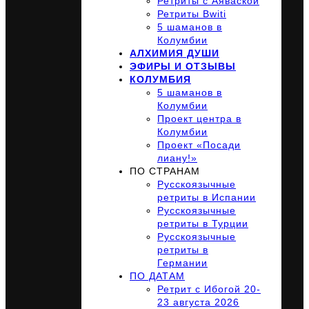
Ретриты с Аяваской
Ретриты Bwiti
5 шаманов в
Колумбии
АЛХИМИЯ ДУШИ
ЭФИРЫ И ОТЗЫВЫ
КОЛУМБИЯ
5 шаманов в
Колумбии
Проект центра в
Колумбии
Проект «Посади
лиану!»
ПО СТРАНАМ
Русскоязычные
ретриты в Испании
Русскоязычные
ретриты в Турции
Русскоязычные
ретриты в
Германии
ПО ДАТАМ
Ретрит с Ибогой 20-
23 августа 2026