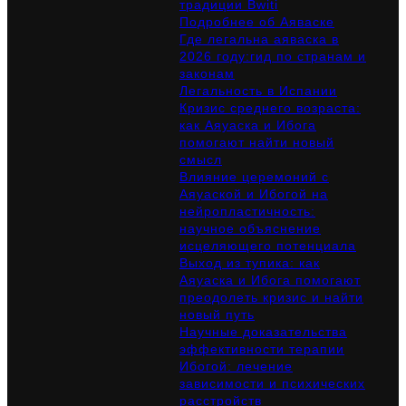
традиции Bwiti
Подробнее об Аяваске
Где легальна аяваска в
2026 году:гид по странам и
законам
Легальность в Испании
Кризис среднего возраста:
как Аяуаска и Ибога
помогают найти новый
смысл
Влияние церемоний с
Аяуаской и Ибогой на
нейропластичность:
научное объяснение
исцеляющего потенциала
Выход из тупика: как
Аяуаска и Ибога помогают
преодолеть кризис и найти
новый путь
Научные доказательства
эффективности терапии
Ибогой: лечение
зависимости и психических
расстройств