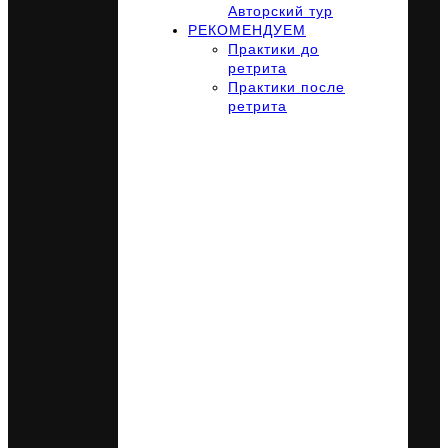
Авторский тур
РЕКОМЕНДУЕМ
Практики до
ретрита
Практики после
ретрита