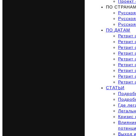
Проект 
ПО СТРАНА
Русско
Русскоя
Русско
ПО ДАТАМ
Ретрит 
Ретрит 
Ретрит 
Ретрит 
Ретрит 
Ретрит 
Ретрит 
Ретрит 
Ретрит 
СТАТЬИ
Подробн
Подроб
Где лег
Легальн
Кризис 
Влияние
потенц
Выход и