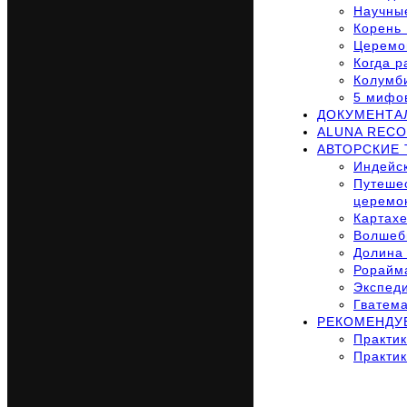
Научные
Корень 
Церемо
Когда р
Колумб
5 мифов
ДОКУМЕНТА
ALUNA RECO
АВТОРСКИЕ
Индейск
Путешес
церемо
Картахе
Волшебн
Долина 
Рорайма
Экспеди
Гватема
РЕКОМЕНДУ
Практик
Практик