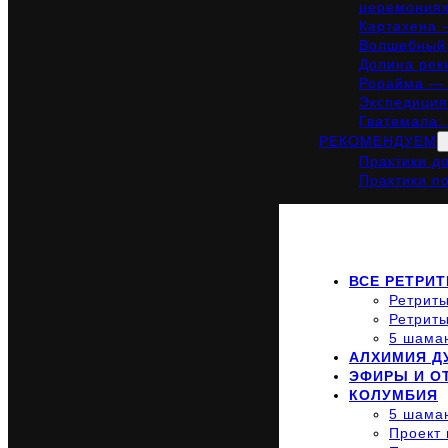
церемония
Картахена 
Волшебный 
Долина рек
Рорайма — 
Экспедиция
Гватемала:
РЕКОМЕНДУЕМ
Практики д
Практики п
ВСЕ РЕТРИ
Ретриты
Ретриты
5 шама
АЛХИМИЯ Д
ЭФИРЫ И 
КОЛУМБИЯ
5 шама
Проект 