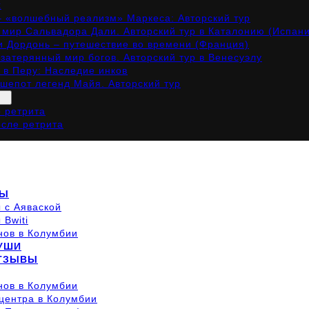
х
– «волшебный реализм» Маркеса: Авторский тур
мир Сальвадора Дали. Авторский тур в Каталонию (Испан
и Дордонь – путешествие во времени (Франция)
затерянный мир богов. Авторский тур в Венесуэлу
 в Перу: Наследие инков
 шепот легенд Майя. Авторский тур
о ретрита
осле ретрита
ТЫ
 с Аяваской
 Bwiti
нов в Колумбии
УШИ
ОТЗЫВЫ
нов в Колумбии
центра в Колумбии