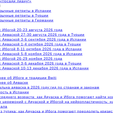
«Посади лиану!»
М
язычные ретриты в Испании
зычные ретриты в Турции
язычные ретриты в Германии
с Ибогой 20-23 августа 2026 года
с Аяваской 27-30 августа 2026 года в Турции
с Аяваской 3-6 сентября 2026 года в Испании
с Аяваской 1-4 октября 2026 года в Турции
с Ибогой 8-11 октября 2026 года в Испании
с Аяваской 5-8 ноября 2026 года в Испании
с Ибогой 26-29 ноября 2026 года
с Аяваской 3-6 декабря 2026 года в Турции
с Аяваской 10-13 декабря 2026 года в Испании
ее об Ибоге и традиции Bwiti
нее об Аяваске
альна аяваска в 2026 году:гид по странам и законам
ость в Испании
среднего возраста: как Аяуаска и Ибога помогают найти н
 церемоний с Аяуаской и Ибогой на нейропластичность: 
иала
з тупика: как Аяуаска и Ибога помогают преодолеть кризис