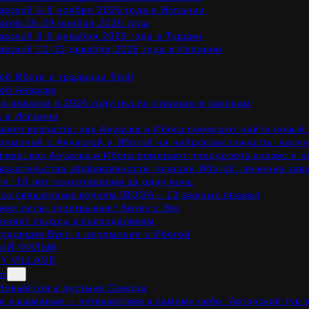
ваской 5-8 ноября 2026 года в Испании
огой 26-29 ноября 2026 года
ваской 3-6 декабря 2026 года в Турции
ваской 10-13 декабря 2026 года в Испании
б Ибоге и традиции Bwiti
об Аяваске
а аяваска в 2026 году:гид по странам и законам
ь в Испании
днего возраста: как Аяуаска и Ибога помогают найти новый
ремоний с Аяуаской и Ибогой на нейропластичность: нау
пика: как Аяуаска и Ибога помогают преодолеть кризис и н
казательства эффективности терапии Ибогой: лечение зави
и: 10 лет психотерапии за одну ночь
со священным корнем IBOGA – 13 важных правил
ения силы проигрывают битву с Эго
еняет подход к психоделикам
традиции Bwiti и церемонии с Ибогой
ЫЙ ФИЛЬМ
Y VILLAGE
РЫ
Новый год в пустыне Сонора
е к шаманам – путешествие к самому себе. Авторский тур 