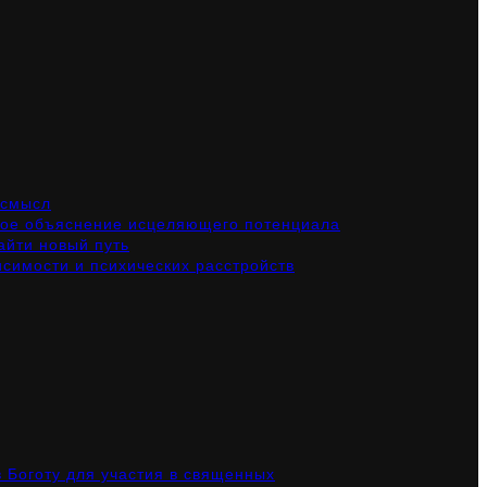
 смысл
чное объяснение исцеляющего потенциала
айти новый путь
симости и психических расстройств
в Боготу для участия в священных