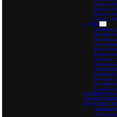
Ретрит с Ая
Ретрит с Иб
Ретрит с Ая
Ретрит с Ая
СТАТЬИ
Подробнее о
Подробнее 
Где легальн
Легальност
Кризис сре
Влияние це
Выход из ту
Научные до
Корень Ибог
Церемонии 
Когда раст
Колумбия м
5 мифов о 
ДОКУМЕНТАЛЬН
ALUNA RECOVER
АВТОРСКИЕ ТУ
Индейский 
Путешестви