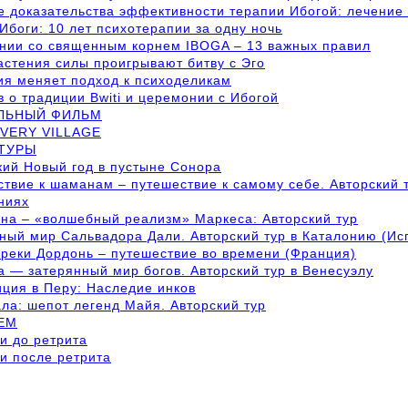
 доказательства эффективности терапии Ибогой: лечение 
Ибоги: 10 лет психотерапии за одну ночь
нии со священным корнем IBOGA – 13 важных правил
астения силы проигрывают битву с Эго
ия меняет подход к психоделикам
 о традиции Bwiti и церемонии с Ибогой
ЛЬНЫЙ ФИЛЬМ
VERY VILLAGE
 ТУРЫ
ий Новый год в пустыне Сонора
твие к шаманам – путешествие к самому себе. Авторский т
ниях
на – «волшебный реализм» Маркеса: Авторский тур
ый мир Сальвадора Дали. Авторский тур в Каталонию (Ис
реки Дордонь – путешествие во времени (Франция)
 — затерянный мир богов. Авторский тур в Венесуэлу
ция в Перу: Наследие инков
ла: шепот легенд Майя. Авторский тур
ЕМ
и до ретрита
и после ретрита