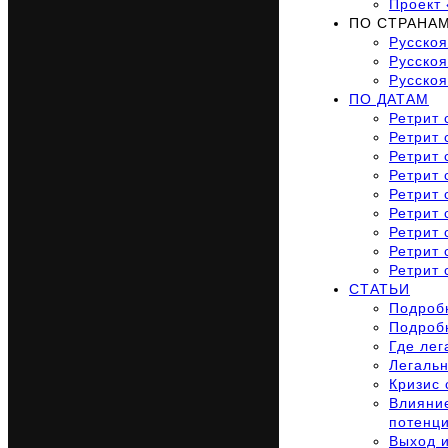
Проект 
ПО СТРАНА
Русско
Русскоя
Русско
ПО ДАТАМ
Ретрит 
Ретрит 
Ретрит 
Ретрит 
Ретрит 
Ретрит 
Ретрит 
Ретрит 
Ретрит 
СТАТЬИ
Подробн
Подроб
Где лег
Легальн
Кризис 
Влияние
потенц
Выход и