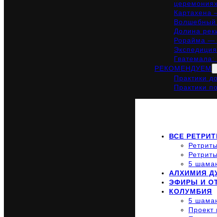
церемония
Картахена 
Волшебный 
Долина рек
Рорайма — 
Экспедиция
Гватемала:
РЕКОМЕНДУЕМ
Практики д
Практики п
ВСЕ РЕТРИ
Ретриты
Ретриты
5 шама
АЛХИМИЯ Д
ЭФИРЫ И 
КОЛУМБИЯ
5 шама
Проект 