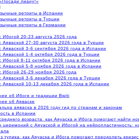
«Посади лиану!»
М
язычные ретриты в Испании
зычные ретриты в Турции
язычные ретриты в Германии
с Ибогой 20-23 августа 2026 года
с Аяваской 27-30 августа 2026 года в Турции
с Аяваской 3-6 сентября 2026 года в Испании
с Аяваской 1-4 октября 2026 года в Турции
с Ибогой 8-11 октября 2026 года в Испании
с Аяваской 5-8 ноября 2026 года в Испании
с Ибогой 26-29 ноября 2026 года
с Аяваской 3-6 декабря 2026 года в Турции
с Аяваской 10-13 декабря 2026 года в Испании
ее об Ибоге и традиции Bwiti
нее об Аяваске
альна аяваска в 2026 году:гид по странам и законам
ость в Испании
среднего возраста: как Аяуаска и Ибога помогают найти н
 церемоний с Аяуаской и Ибогой на нейропластичность: 
иала
з тупика: как Аяуаска и Ибога помогают преодолеть кризис