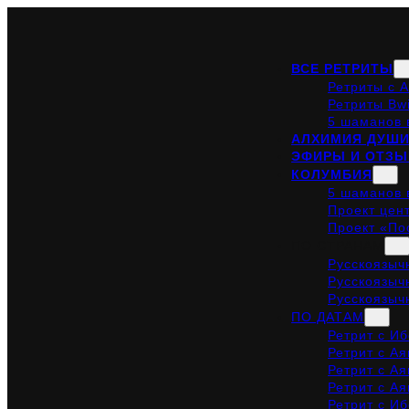
Skip
to
ВСЕ РЕТРИТЫ
content
Ретриты с 
Ретриты Bwi
5 шаманов 
АЛХИМИЯ ДУШ
ЭФИРЫ И ОТЗ
КОЛУМБИЯ
5 шаманов 
Проект цен
Проект «По
ПО СТРАНАМ
Русскоязыч
Русскоязыч
Русскоязыч
ПО ДАТАМ
Ретрит с Иб
Ретрит с Ая
Ретрит с Ая
Ретрит с Ая
Ретрит с Иб