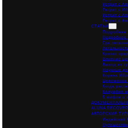
Ретрит с Ая
Ретрит с Иб
Ретрит с Ая
Ретрит с Ая
СТАТЬИ
Подробнее о
Подробнее 
Где легальн
Легальност
Кризис сре
Влияние це
Выход из ту
Научные до
Корень Ибог
Церемонии 
Когда раст
Колумбия м
5 мифов о 
ДОКУМЕНТАЛЬН
ALUNA RECOVER
АВТОРСКИЕ ТУ
Индейский 
Путешестви