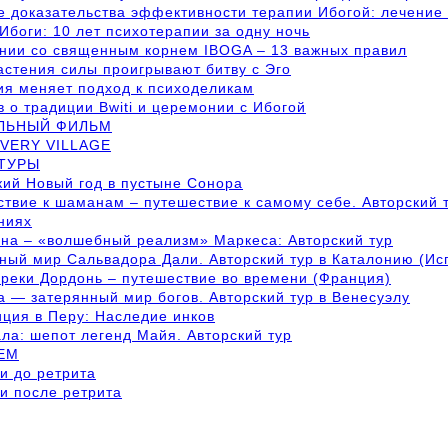
 доказательства эффективности терапии Ибогой: лечение 
Ибоги: 10 лет психотерапии за одну ночь
нии со священным корнем IBOGA – 13 важных правил
астения силы проигрывают битву с Эго
ия меняет подход к психоделикам
 о традиции Bwiti и церемонии с Ибогой
ЛЬНЫЙ ФИЛЬМ
VERY VILLAGE
 ТУРЫ
ий Новый год в пустыне Сонора
твие к шаманам – путешествие к самому себе. Авторский т
ниях
на – «волшебный реализм» Маркеса: Авторский тур
ый мир Сальвадора Дали. Авторский тур в Каталонию (Ис
реки Дордонь – путешествие во времени (Франция)
 — затерянный мир богов. Авторский тур в Венесуэлу
ция в Перу: Наследие инков
ла: шепот легенд Майя. Авторский тур
ЕМ
и до ретрита
и после ретрита