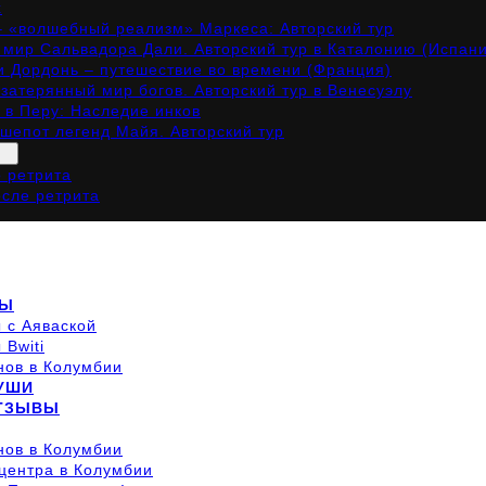
х
– «волшебный реализм» Маркеса: Авторский тур
мир Сальвадора Дали. Авторский тур в Каталонию (Испан
и Дордонь – путешествие во времени (Франция)
затерянный мир богов. Авторский тур в Венесуэлу
 в Перу: Наследие инков
 шепот легенд Майя. Авторский тур
о ретрита
осле ретрита
ТЫ
 с Аяваской
 Bwiti
нов в Колумбии
УШИ
ОТЗЫВЫ
нов в Колумбии
центра в Колумбии