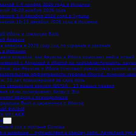
ваской 5-8 ноября 2026 года в Испании
огой 26-29 ноября 2026 года
ваской 3-6 декабря 2026 года в Турции
ваской 10-13 декабря 2026 года в Испании
б Ибоге и традиции Bwiti
об Аяваске
а аяваска в 2026 году:гид по странам и законам
ь в Испании
днего возраста: как Аяуаска и Ибога помогают найти новый
ремоний с Аяуаской и Ибогой на нейропластичность: нау
пика: как Аяуаска и Ибога помогают преодолеть кризис и н
казательства эффективности терапии Ибогой: лечение зави
и: 10 лет психотерапии за одну ночь
со священным корнем IBOGA – 13 важных правил
ения силы проигрывают битву с Эго
еняет подход к психоделикам
традиции Bwiti и церемонии с Ибогой
ЫЙ ФИЛЬМ
Y VILLAGE
РЫ
Новый год в пустыне Сонора
е к шаманам – путешествие к самому себе. Авторский тур 