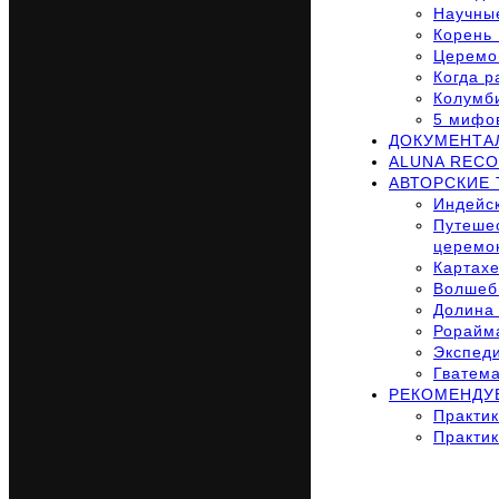
Научные
Корень 
Церемо
Когда р
Колумб
5 мифов
ДОКУМЕНТА
ALUNA RECO
АВТОРСКИЕ
Индейск
Путешес
церемо
Картахе
Волшебн
Долина 
Рорайма
Экспеди
Гватема
РЕКОМЕНДУ
Практик
Практик